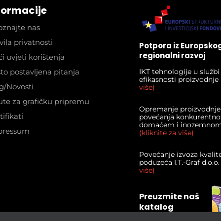
formacije
znajte nas
vila privatnosti
Potpora iz Europsko
regionalni razvoj
i uvjeti korištenja
to postavljena pitanja
IKT tehnologije u služb
efikasnosti proizvodnje
g/Novosti
više)
te za grafičku pripremu
Opremanje proizvodnje
tifikati
povećanja konkurentnos
domaćem i inozemnom 
pressum
(kliknite za više)
Povećanje izvoza kvalit
poduzeća I.T.-Graf d.o.o
više)
Preuzmite naš
katalog