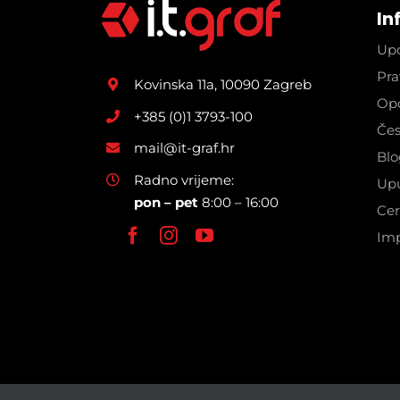
In
Upo
Pra
Kovinska 11a, 10090 Zagreb
Opć
+385 (0)1 3793-100
Čes
mail@it-graf.hr
Blo
Radno vrijeme:
Upu
pon – pet
8:00 – 16:00
Cer
Im