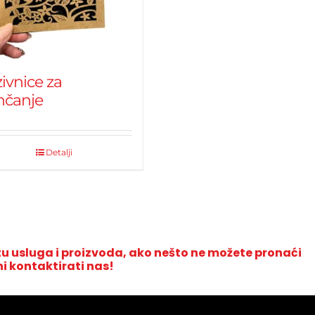
ivnice za
nčanje
Detalji
u usluga i proizvoda, ako nešto ne možete pronaći
ni kontaktirati nas!