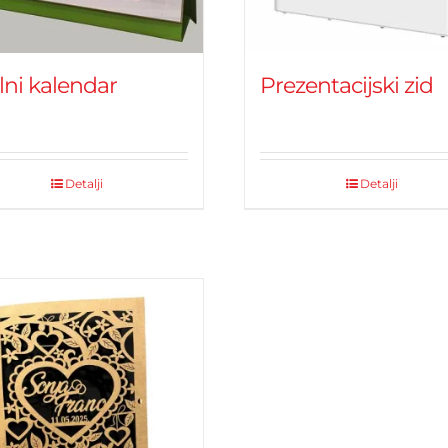
lni kalendar
Prezentacijski zid
Detalji
Detalji