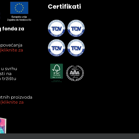
Certifikati
g fonda za
i povećanja
(kliknite za
 u svrhu
ti na
tržištu
etnih proizvoda
.
(kliknite za