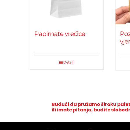
Papirnate vrećice
Poz
vje
Detalji
Budući da pružamo široku palet
ili imate pitanja, budite slobod