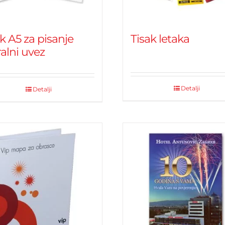
k A5 za pisanje
Tisak letaka
ralni uvez
Detalji
Detalji