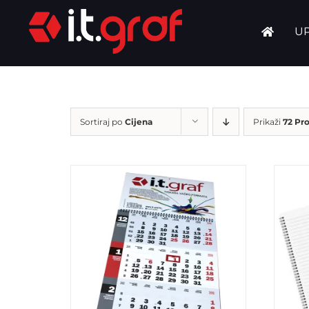
Skip
UP
to
content
Sortiraj po
Cijena
Prikaži
72 Pr