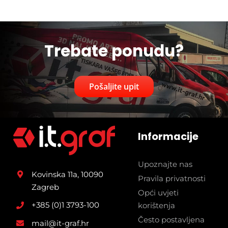
Trebate ponudu?
Pošaljite upit
Informacije
Upoznajte nas
Kovinska 11a, 10090
Pravila privatnosti
Zagreb
Opći uvjeti
+385 (0)1 3793-100
korištenja
Često postavljena
mail@it-graf.hr