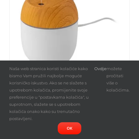
Naša web stranica koristi kolačiće kako
Ovdje
možete
bismo Vam pružili najbolje moguće
pročitati
korisničko iskustvo. Ako se ne slažete s
više o
upotrebom kolačića, promijenite svoje
kolačićima.
Ovlaživač zraka
preferencije u "postavkama kolačića", u
suprotnom, slažete se s upotrebom
kolačića onako kako su trenutačno
postavljeni.
Detalji
OK