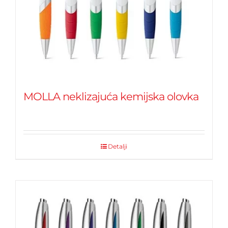
MOLLA neklizajuća kemijska olovka
Detalji