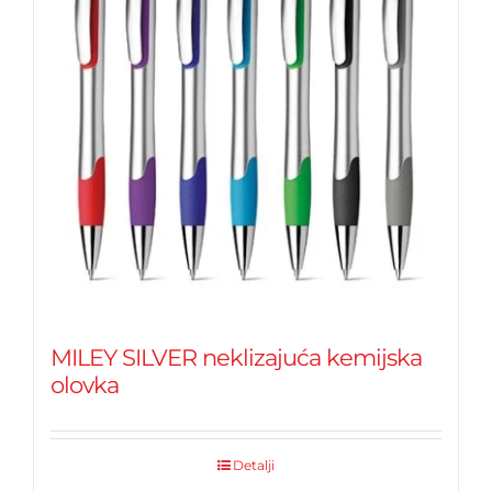
MILEY SILVER neklizajuća kemijska
olovka
Detalji