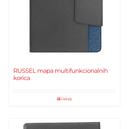
RUSSEL mapa multifunkcionalnih
korica
Detalji