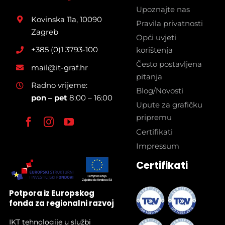
Upoznajte nas
Kovinska 11a, 10090
Pravila privatnosti
Zagreb
Opći uvjeti
+385 (0)1 3793-100
korištenja
Često postavljena
mail@it-graf.hr
pitanja
Radno vrijeme:
Blog/Novosti
pon – pet
8:00 – 16:00
Upute za grafičku
pripremu
Certifikati
Impressum
Certifikati
Potpora iz Europskog
fonda za regionalni razvoj
IKT tehnologije u službi