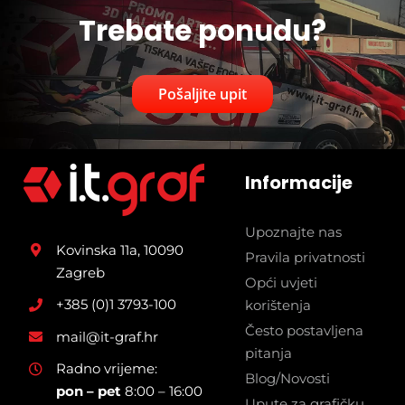
Trebate ponudu?
Pošaljite upit
Informacije
Upoznajte nas
Kovinska 11a, 10090
Pravila privatnosti
Zagreb
Opći uvjeti
+385 (0)1 3793-100
korištenja
Često postavljena
mail@it-graf.hr
pitanja
Radno vrijeme:
Blog/Novosti
pon – pet
8:00 – 16:00
Upute za grafičku