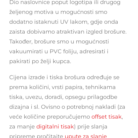
Dio naslovnice poput logotipa ili drugog
željenog motiva u mogućnosti smo
dodatno istaknuti UV lakom, gdje onda
zaista dobivamo atraktivan izgled brošure.
Također, brošure smo u mogućnosti
vakuumirati u PVC foliju, adresirati i
pakirati po želji kupca.
Cijena izrade i tiska brošura određuje se
prema količini, vrsti papira, tehnikama
tiska, uvezu, doradi, opsegu prilagodbe
dizajna i sl. Ovisno o potrebnoj nakladi (za
veće količine preporučujemo
offset tisak
,
za manje
digitalni tisak
) prije slanja
pripreme pročitajte
upute za slanje