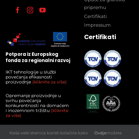
pripremu
Certifikati
Impressum
Certifikati
Potpora iz Europskog
fonda za regionalni razvoj
IKT tehnologije u službi
povećanja efikasnosti
proizvodnje
(kliknite za više)
Opremanje proizvodnje u
svrhu povećanja
konkurentnosti na domaćem
i inozemnom tržištu
(kliknite
za više)
Povećanje izvoza kvalitetnih
Naša web stranica koristi kolačiće kako
Ovdje
možete
proizvoda poduzeća I.T.-Graf
d.o.o.
(kliknite za više)