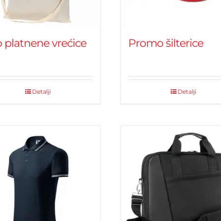
 platnene vrećice
Promo šilterice
Detalji
Detalji