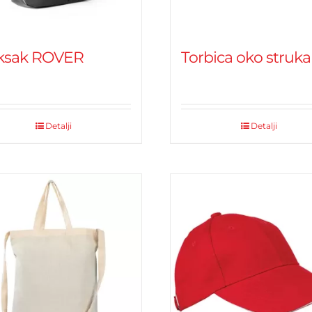
ksak ROVER
Torbica oko struka
Detalji
Detalji