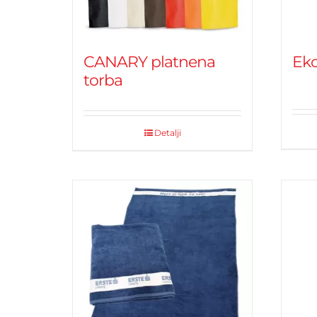
CANARY platnena
Eko
torba
Detalji