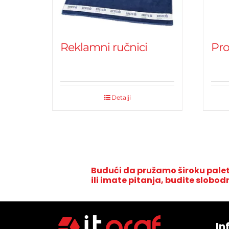
Reklamni ručnici
Pr
Detalji
Budući da pružamo široku palet
ili imate pitanja, budite slobod
In