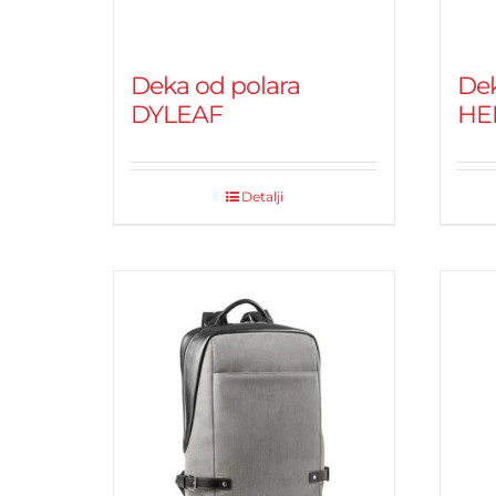
Deka od polara
Dek
DYLEAF
HE
Detalji