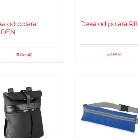
a od polara
Deka od polara RI
IDEN
Detalji
Detalji