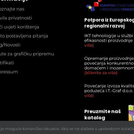
znajte nas
vila privatnosti
Potpora iz Europsko
regionalni razvoj
i uvjeti korištenja
to postavljena pitanja
IKT tehnologije u služb
efikasnosti proizvodnje
g/Novosti
više)
te za grafičku pripremu
Opremanje proizvodnje
tifikati
povećanja konkurentnos
domaćem i inozemnom 
pressum
(kliknite za više)
Povećanje izvoza kvalit
poduzeća I.T.-Graf d.o.o
više)
Preuzmite naš
katalog
lje moguće korisničko iskustvo. Ako se ne slažete s upotrebom kolači