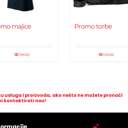
omo majice
Promo torbe
Detalji
Detalji
u usluga i proizvoda, ako nešto ne možete pronaći
ni kontaktirati nas!
formacije