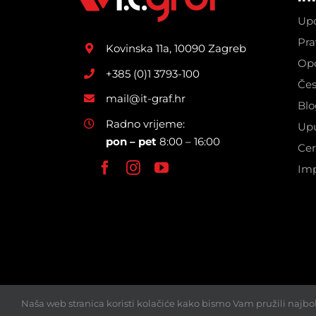
Upo
Pra
Kovinska 11a, 10090 Zagreb
Opć
+385 (0)1 3793-100
Čes
mail@it-graf.hr
Blo
Radno vrijeme:
Upu
pon – pet
8:00 – 16:00
Cer
Im
Naša web stranica koristi kolačiće kako bismo Vam pružili najbo