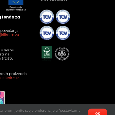
g fonda za
i povećanja
(kliknite za
 u svrhu
ti na
tržištu
etnih proizvoda
.
(kliknite za
ća, promijenite svoje preferencije u "postavkama
OK