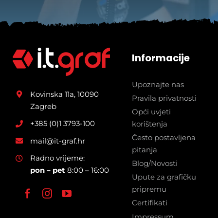
Informacije
Upoznajte nas
Kovinska 11a, 10090
Pravila privatnosti
Zagreb
Opći uvjeti
+385 (0)1 3793-100
korištenja
Često postavljena
mail@it-graf.hr
pitanja
Radno vrijeme:
Blog/Novosti
pon – pet
8:00 – 16:00
Upute za grafičku
pripremu
Certifikati
Impressum