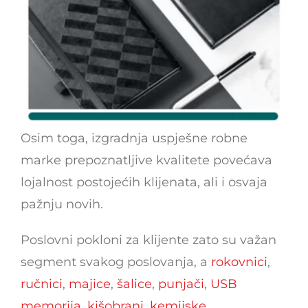
Osim toga, izgradnja uspješne robne
marke prepoznatljive kvalitete povećava
lojalnost postojećih klijenata, ali i osvaja
pažnju novih.
Poslovni pokloni za klijente zato su važan
segment svakog poslovanja, a
rokovnici
,
ručnici
,
majice
,
šalice
,
punjači
,
USB
memorija
,
kišobrani
,
kemijske
,..