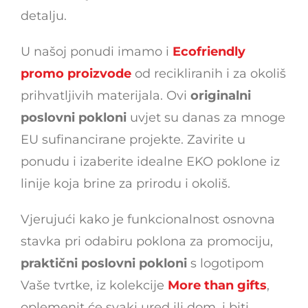
detalju.
U našoj ponudi imamo i
Ecofriendly
promo proizvode
od recikliranih i za okoliš
prihvatljivih materijala. Ovi
originalni
poslovni pokloni
uvjet su danas za mnoge
EU sufinancirane projekte. Zavirite u
ponudu i izaberite idealne EKO poklone iz
linije koja brine za prirodu i okoliš.
Vjerujući kako je funkcionalnost osnovna
stavka pri odabiru poklona za promociju,
praktični poslovni pokloni
s logotipom
Vaše tvrtke, iz kolekcije
More than gifts
,
oplemenit će svaki ured ili dom, i biti