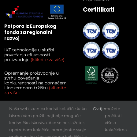
Certifikati
Potpora iz Europskog
fonda za regionalni
razvoj
IKT tehnologije u službi
povećanja efikasnosti
proizvodnje
(kliknite za više)
Opremanje proizvodnje u
svrhu povećanja
konkurentnosti na domaćem
i inozemnom tržištu
(kliknite
za više)
Povećanje izvoza kvalitetnih
Naša web stranica koristi kolačiće kako
Ovdje
možete
proizvoda poduzeća I.T.-Graf
d.o.o.
(kliknite za više)
bismo Vam pružili najbolje moguće
pročitati
korisničko iskustvo. Ako se ne slažete s
više o
upotrebom kolačića, promijenite svoje
kolačićima.
Preuzmite
preferencije u "postavkama kolačića", u