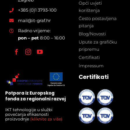
Opći uvjeti
+385 (0)1 3793-100
korištenja
Često postavljena
mail@it-graf.hr
pitanja
Radno vrijeme:
Blog/Novosti
pon – pet
8:00 – 16:00
Upute za grafičku
pripremu
Certifikati
Impressum
Certifikati
Potpora iz Europskog
fonda za regionalni razvoj
IKT tehnologije u službi
povećanja efikasnosti
proizvodnje
(kliknite za više)