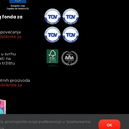
g fonda za
i povećanja
(kliknite za
 u svrhu
ti na
tržištu
etnih proizvoda
.
(kliknite za
ća, promijenite svoje preferencije u "postavkama
OK
ma.
itartstudio