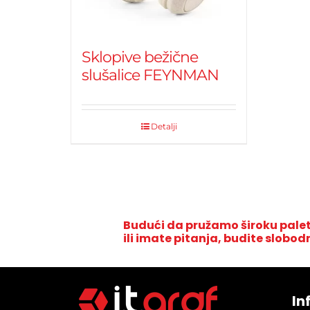
Sklopive bežične
slušalice FEYNMAN
Detalji
Budući da pružamo široku palet
ili imate pitanja, budite slobod
In