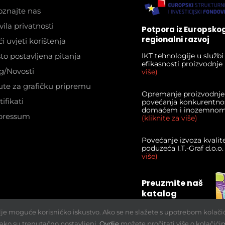
znajte nas
vila privatnosti
Potpora iz Europsko
regionalni razvoj
i uvjeti korištenja
to postavljena pitanja
IKT tehnologije u služb
efikasnosti proizvodnje
g/Novosti
više)
te za grafičku pripremu
Opremanje proizvodnje
tifikati
povećanja konkurentnos
domaćem i inozemnom 
pressum
(kliknite za više)
Povećanje izvoza kvalit
poduzeća I.T.-Graf d.o.o
više)
Preuzmite naš
katalog
lje moguće korisničko iskustvo. Ako se ne slažete s upotrebom kolači
ako su trenutačno postavljeni.
Ovdje
možete pročitati više o kolačići
 2012 - 2021 | I.T.-graf d.o.o. | All Rights Reserved | Powered by
b