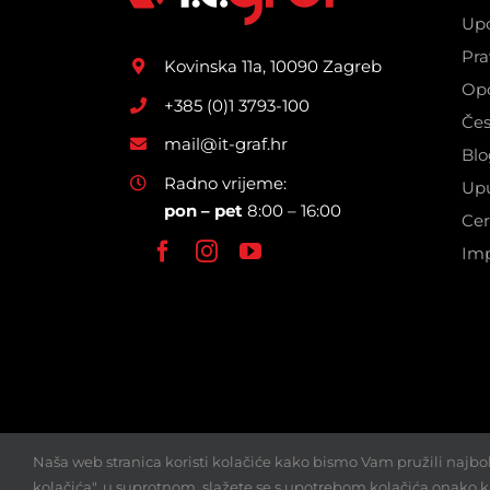
Upo
Pra
Kovinska 11a, 10090 Zagreb
Opć
+385 (0)1 3793-100
Čes
mail@it-graf.hr
Blo
Radno vrijeme:
Upu
pon – pet
8:00 – 16:00
Cer
Im
Naša web stranica koristi kolačiće kako bismo Vam pružili najbo
kolačića", u suprotnom, slažete se s upotrebom kolačića onako k
© Copyright