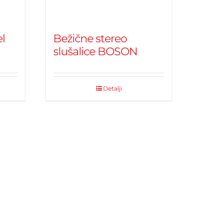
el
Bežične stereo
slušalice BOSON
Detalji