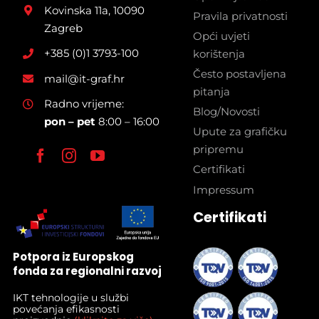
Kovinska 11a, 10090
Pravila privatnosti
Zagreb
Opći uvjeti
+385 (0)1 3793-100
korištenja
Često postavljena
mail@it-graf.hr
pitanja
Radno vrijeme:
Blog/Novosti
pon – pet
8:00 – 16:00
Upute za grafičku
pripremu
Certifikati
Impressum
Certifikati
Potpora iz Europskog
fonda za regionalni razvoj
IKT tehnologije u službi
povećanja efikasnosti