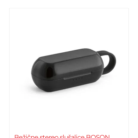
Bežične stereo slušalice BOSON