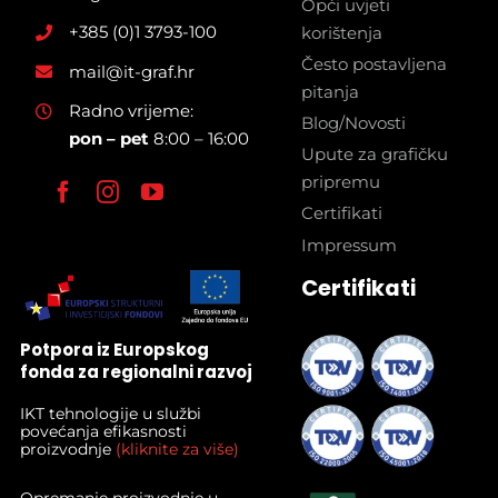
Opći uvjeti
+385 (0)1 3793-100
korištenja
Često postavljena
mail@it-graf.hr
pitanja
Radno vrijeme:
Blog/Novosti
pon – pet
8:00 – 16:00
Upute za grafičku
pripremu
Certifikati
Impressum
Certifikati
Potpora iz Europskog
fonda za regionalni razvoj
IKT tehnologije u službi
povećanja efikasnosti
proizvodnje
(kliknite za više)
Opremanje proizvodnje u