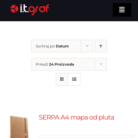
Skip
Toggl
to
Navig
Naslovna
content
Upoznajte nas
Sortiraj po
Datum
Naše usluge
Prikaži
24 Proizvoda
Naša tehnologija
Asortiman
Kontaktirajte nas
TRAŽI...
SERPA A4 mapa od pluta