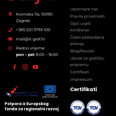
Upoznajte nas
Kovinska 11a, 10090
Pravila privatnosti
Zagreb
Opći uvjeti
+385 (0)1 3793-100
korištenja
Često postavljena
mail@it-graf.hr
pitanja
Radno vrijeme:
Blog/Novosti
pon – pet
8:00 – 16:00
Upute za grafičku
pripremu
Certifikati
Impressum
Certifikati
Potpora iz Europskog
fonda za regionalni razvoj