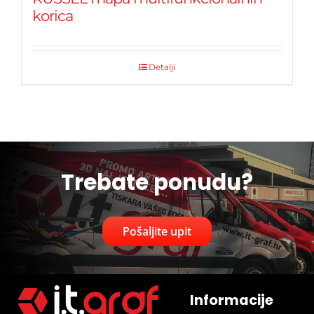
korica
Detalji
Trebate ponudu?
Pošaljite upit
Informacije