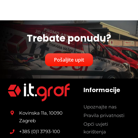
Trebate ponudu?
Pošaljite upit
Informacije
Upoznajte nas
Kovinska 11a, 10090
Pravila privatnosti
Zagreb
Opći uvjeti
+385 (0)1 3793-100
korištenja