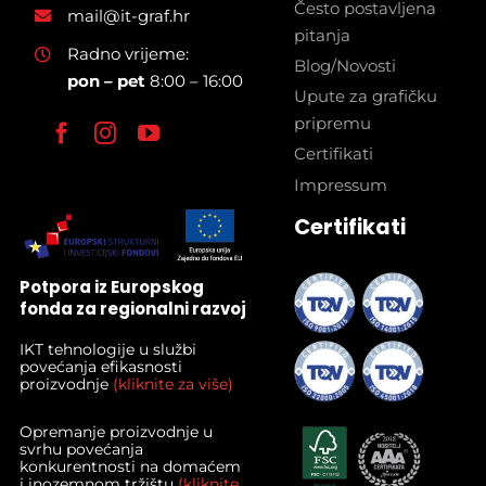
Često postavljena
mail@it-graf.hr
pitanja
Radno vrijeme:
Blog/Novosti
pon – pet
8:00 – 16:00
Upute za grafičku
pripremu
Certifikati
Impressum
Certifikati
Potpora iz Europskog
fonda za regionalni razvoj
IKT tehnologije u službi
povećanja efikasnosti
proizvodnje
(kliknite za više)
Opremanje proizvodnje u
svrhu povećanja
konkurentnosti na domaćem
i inozemnom tržištu
(kliknite