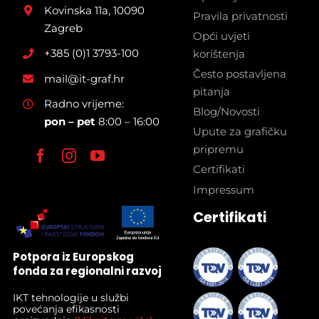
Kovinska 11a, 10090
Pravila privatnosti
Zagreb
Opći uvjeti
+385 (0)1 3793-100
korištenja
Često postavljena
mail@it-graf.hr
pitanja
Radno vrijeme:
Blog/Novosti
pon – pet
8:00 – 16:00
Upute za grafičku
pripremu
Certifikati
Impressum
Certifikati
Potpora iz Europskog
fonda za regionalni razvoj
IKT tehnologije u službi
povećanja efikasnosti