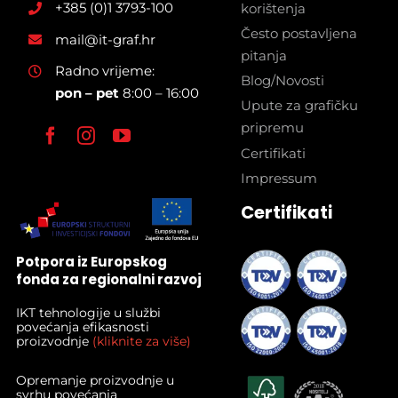
+385 (0)1 3793-100
korištenja
Često postavljena
mail@it-graf.hr
pitanja
Radno vrijeme:
Blog/Novosti
pon – pet
8:00 – 16:00
Upute za grafičku
pripremu
Certifikati
Impressum
Certifikati
Potpora iz Europskog
fonda za regionalni razvoj
IKT tehnologije u službi
povećanja efikasnosti
proizvodnje
(kliknite za više)
Opremanje proizvodnje u
svrhu povećanja