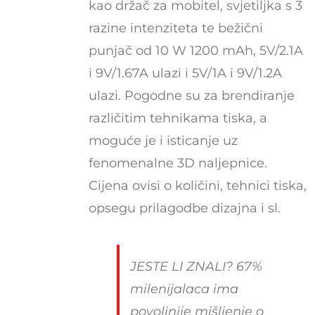
kao držač za mobitel, svjetiljka s 3
razine intenziteta te bežični
punjač od 10 W 1200 mAh, 5V/2.1A
i 9V/1.67A ulazi i 5V/1A i 9V/1.2A
ulazi. Pogodne su za brendiranje
različitim tehnikama tiska, a
moguće je i isticanje uz
fenomenalne 3D naljepnice.
Cijena ovisi o količini, tehnici tiska,
opsegu prilagodbe dizajna i sl.
JESTE LI ZNALI? 67%
milenijalaca ima
povoljnije mišljenje o