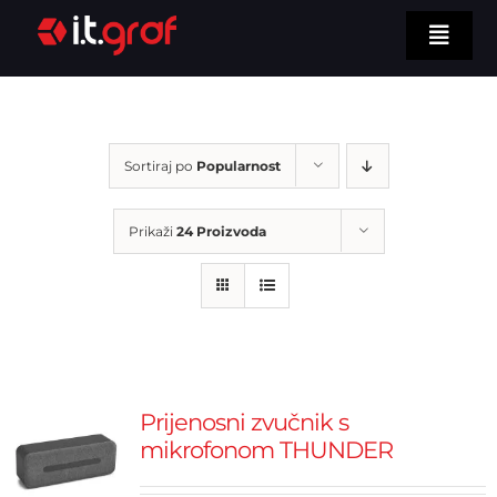
Skip
Toggl
to
Navig
Naslovna
content
Upoznajte nas
Sortiraj po
Popularnost
Naše usluge
Prikaži
24 Proizvoda
Naša tehnologija
Asortiman
Kontaktirajte nas
TRAŽI...
Prijenosni zvučnik s
mikrofonom THUNDER