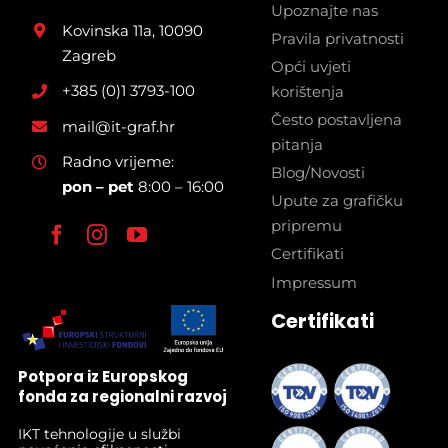
Upoznajte nas
Kovinska 11a, 10090
Pravila privatnosti
Zagreb
Opći uvjeti
+385 (0)1 3793-100
korištenja
Često postavljena
mail@it-graf.hr
pitanja
Radno vrijeme:
Blog/Novosti
pon – pet
8:00 – 16:00
Upute za grafičku
pripremu
Certifikati
Impressum
Certifikati
Potpora iz Europskog
fonda za regionalni razvoj
IKT tehnologije u službi