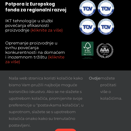
Potpora iz Europskog
fonda za regionalni razvoj
IKT tehnologije u službi
povećanja efikasnosti
proizvodnje
(kliknite za više)
Opremanje proizvodnje u
svrhu povećanja
konkurentnosti na domaćem
i inozemnom tržištu
(kliknite
za više)
Povećanje izvoza kvalitetnih
Naša web stranica koristi kolačiće kako
Ovdje
možete
proizvoda poduzeća I.T.-Graf
d.o.o.
(kliknite za više)
bismo Vam pružili najbolje moguće
pročitati
korisničko iskustvo. Ako se ne slažete s
više o
Preuzmite
upotrebom kolačića, promijenite svoje
kolačićima.
naš
preferencije u "postavkama kolačića", u
katalog
suprotnom, slažete se s upotrebom
kolačića onako kako su trenutačno
postavljeni.
© Copyright 2012 - 2021 | I.T.-graf d.o.o. | All Rights