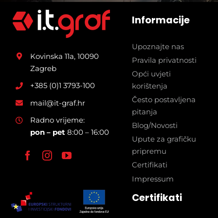
Informacije
Upoznajte nas
Kovinska 11a, 10090
Pravila privatnosti
Zagreb
Opći uvjeti
+385 (0)1 3793-100
korištenja
Često postavljena
mail@it-graf.hr
pitanja
Radno vrijeme:
Blog/Novosti
pon – pet
8:00 – 16:00
Upute za grafičku
pripremu
Certifikati
Impressum
Certifikati