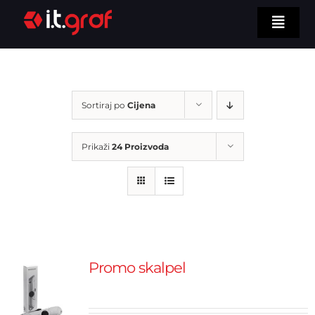
Skip
Toggl
to
Navig
Naslovna
content
Upoznajte nas
Sortiraj po
Cijena
Naše usluge
Prikaži
24 Proizvoda
Naša tehnologija
Asortiman
Kontaktirajte nas
TRAŽI...
Promo skalpel