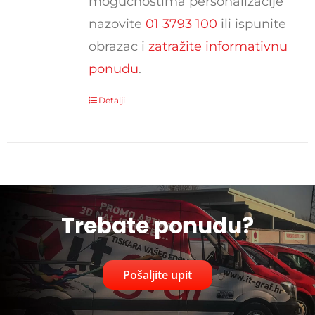
mogućnostima personalizacije
nazovite
01 3793 100
ili ispunite
obrazac i
zatražite informativnu
ponudu
.
Detalji
Trebate ponudu?
Pošaljite upit